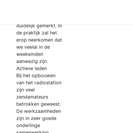
korte periode dat
we actief zijn
hebben we dat al
duidelijk gemerkt. In
de praktijk zal het
erop neerkomen dat
we veelal in de
weekeinden
aanwezig zijn.
Actieve leden
Bij het opbouwen
van het radiostation
zijn veel
zendamateurs
betrokken geweest.
De werkzaamheden
zijn in zeer goede
onderlinge
samenwerking