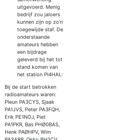
uitgevoerd. Menig
bedrijf zou jaloers
kunnen zijn op zo’n
toegewijde staf. De
onderstaande
amateurs hebben
een bijdrage
geleverd bij het tot
stand komen van
het station PI4HAL:
Bij de start betrokken
radioamateurs waren:
Pleun PA3CYS, Sjaak
PA1JVS, Peter PA3FQH,
Erik PE1NOJ, Piet
PA1PKR, Bas PHØ0BAS,
Henk PAØHPV, Wim
PA3ABP, Okko PH2CV,