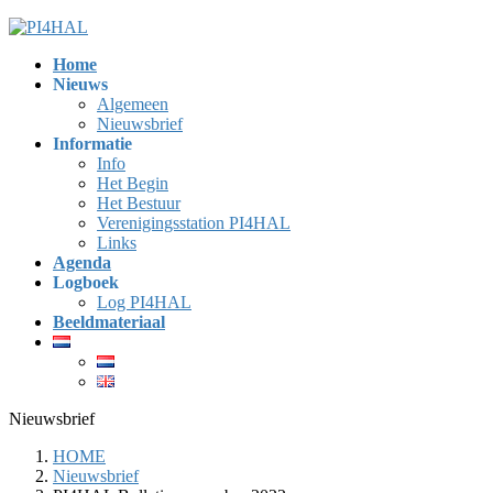
Ga
Ga
naar
naar
Home
de
de
Nieuws
inhoud
navigatie
Algemeen
Nieuwsbrief
Informatie
Info
Het Begin
Het Bestuur
Verenigingsstation PI4HAL
Links
Agenda
Logboek
Log PI4HAL
Beeldmateriaal
Nieuwsbrief
HOME
Nieuwsbrief